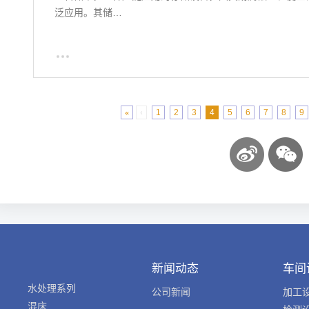
泛应用。其储…
«
‹
1
2
3
4
5
6
7
8
9
新闻动态
车间
水处理系列
公司新闻
加工
混床