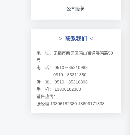
公司新闻
>
联系我们
<
地 址：无锡市新吴区鸿山街道展鸿路59
号
电 话： 0510－85310988
0510－85311380
传 真： 0510－85310898
手 机： 13806182380
销售热线：
张经理 13806182380 13606171338