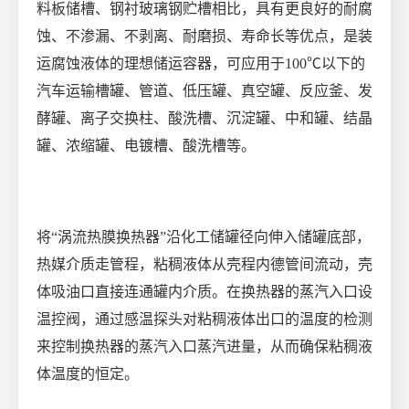
料板储槽、钢衬玻璃钢贮槽相比，具有更良好的耐腐
蚀、不渗漏、不剥离、耐磨损、寿命长等优点，是装
运腐蚀液体的理想储运容器，可应用于
100
℃
以下的
汽车运输槽罐、管道、低压罐、真空罐、反应釜、发
酵罐、离子交换柱、酸洗槽、沉淀罐、中和罐、结晶
罐、浓缩罐、电镀槽、酸洗槽等。
将“涡流热膜换热器”沿化工储罐径向伸入储罐底部，
热媒介质走管程，粘稠液体从壳程内德管间流动，壳
体吸油口直接连通罐内介质。在换热器的蒸汽入口设
温控阀，通过感温探头对粘稠液体出口的温度的检测
来控制换热器的蒸汽入口蒸汽进量，从而确保粘稠液
体温度的恒定。