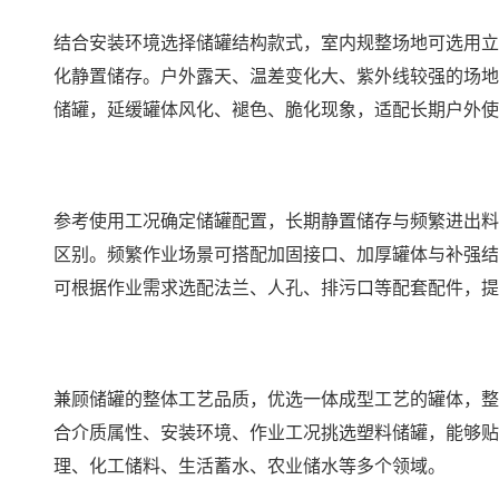
结合安装环境选择储罐结构款式，室内规整场地可选用立
化静置储存。户外露天、温差变化大、紫外线较强的场地
储罐，延缓罐体风化、褪色、脆化现象，适配长期户外使
参考使用工况确定储罐配置，长期静置储存与频繁进出料
区别。频繁作业场景可搭配加固接口、加厚罐体与补强结
可根据作业需求选配法兰、人孔、排污口等配套配件，提
兼顾储罐的整体工艺品质，优选一体成型工艺的罐体，整
合介质属性、安装环境、作业工况挑选塑料储罐，能够贴
理、化工储料、生活蓄水、农业储水等多个领域。