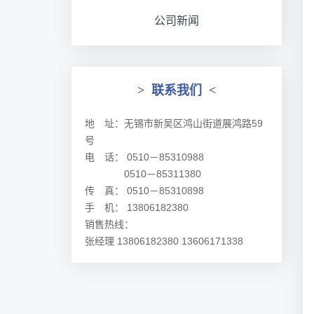
公司新闻
>
联系我们
<
地 址：无锡市新吴区鸿山街道展鸿路59
号
电 话： 0510－85310988
0510－85311380
传 真： 0510－85310898
手 机： 13806182380
销售热线：
张经理 13806182380 13606171338