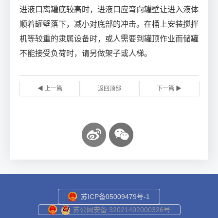
进液口离罐底较高时，进液口应弯向罐壁让进入液体
顺着罐壁落下，减小对底部的冲击。在桶上安装搅拌
机等较重的隶属设备时，或人需要到罐顶作业而储罐
不能接受负荷时，请另做架子或人梯。
◀ 上一篇
返回顶部
下一篇 ▶
苏ICP备05009479号-1
苏公网安备 32021402000326号